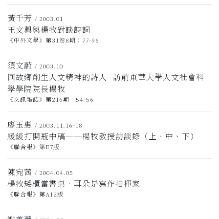
黃千芳
/ 2003.01
王文興與楊牧對談詩詞
《中外文學》第31卷8期：77-96
須文蔚
/ 2003.10
回故鄉創生人文精神的詩人--訪前東華大學人文社會科
學學院院長楊牧
《文訊雜誌》第216期：54-56
廖玉惠
/ 2003.11.16-18
緩緩打開瓶中稿──楊牧教授訪談錄（上、中、下）
《聯合報》第E7版
陳宛茜
/ 2004.04.05
楊牧矮櫃當書桌．耳朵是寫作指揮家
《聯合報》第A12版