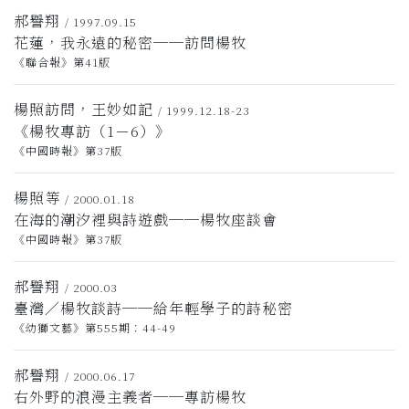
郝譽翔
/ 1997.09.15
花蓮，我永遠的秘密──訪問楊牧
《聯合報》第41版
楊照訪問，王妙如記
/ 1999.12.18-23
《楊牧專訪（1－6）》
《中國時報》第37版
楊照等
/ 2000.01.18
在海的潮汐裡與詩遊戲──楊牧座談會
《中國時報》第37版
郝譽翔
/ 2000.03
臺灣／楊牧談詩──給年輕學子的詩秘密
《幼獅文藝》第555期：44-49
郝譽翔
/ 2000.06.17
右外野的浪漫主義者──專訪楊牧