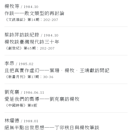
楊牧等
/ 1984.10
作談──散文類型的再討論
《文訊雜誌》第14期：202-207
蔡詩萍訪談紀錄
/ 1984.10
楊牧談臺灣現代詩三十年
《創世紀》第65期：202-207
李昂
/ 1985.02
且把真實作虛幻──葉珊．楊牧．王靖獻訪問記
《新書月刊》第17期：30-36
劉克襄
/ 1986.06.11
愛是我們的嚮導──劉克襄訪楊牧
《中國時報》第8版
林燿德
/ 1988.01
絕無半點出世思想──丁卯秋日與楊牧筆談