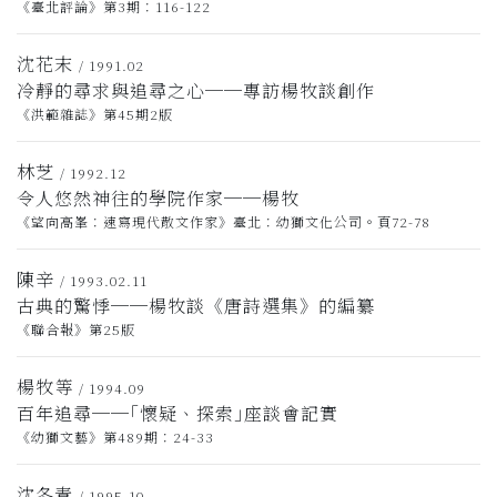
《臺北評論》第3期：116-122
沈花末
/ 1991.02
冷靜的尋求與追尋之心──專訪楊牧談創作
《洪範雜誌》第45期2版
林芝
/ 1992.12
令人悠然神往的學院作家──楊牧
《望向高峯：速寫現代散文作家》臺北：幼獅文化公司。頁72-78
陳辛
/ 1993.02.11
古典的驚悸──楊牧談《唐詩選集》的編纂
《聯合報》第25版
楊牧等
/ 1994.09
百年追尋──｢懷疑、探索｣座談會記實
《幼獅文藝》第489期：24-33
沈冬青
/ 1995.10