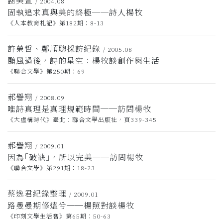
謝美萱
/ 2004.08
固執追求真與美的終極──詩人楊牧
《人本教育札記》第182期：8-13
許榮哲、鄭順聰採訪紀錄
/ 2005.08
颱風過後，詩的星空：楊牧談創作與生活
《聯合文學》第250期：69
郝譽翔
/ 2008.09
唯詩真理是真理規範時間──訪問楊牧
《大虛構時代》臺北：聯合文學出版社，頁339-345
郝譽翔
/ 2009.01
因為｢破缺｣，所以完美──訪問楊牧
《聯合文學》第291期：18-23
蔡逸君紀錄整理
/ 2009.01
路曼曼期修遠兮──楊照對談楊牧
《印刻文學生活智》第65期：50-63