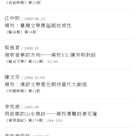
《自由時報》第39版
江中明
/ 2000.08.22
楊牧：臺灣文學應超越地域性
《聯合報》第14版
蔡逸君
/ 2000.10
搜索者夢的方向──楊牧VS.陳芳明對談
《聯合文學》第192期：32-40
陳文芬
/ 2000.10.09
楊牧：漢語文學還在期待當代大創造
《中國時報》第11版
李宛澍
/ 2001.05
用故鄉的山水寫詩──楊牧導覽詩意花蓮
《遠見雜誌》第179期：286-293
李宛澍訪談