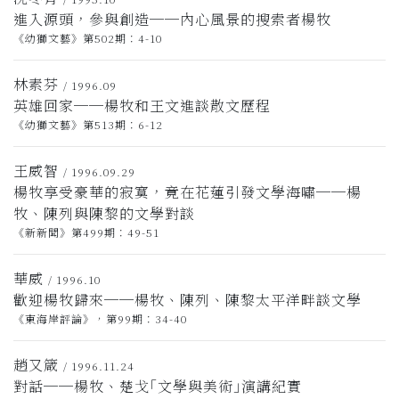
進入源頭，參與創造──內心風景的搜索者楊牧
《幼獅文藝》第502期：4-10
林素芬
/ 1996.09
英雄回家──楊牧和王文進談散文歷程
《幼獅文藝》第513期：6-12
王威智
/ 1996.09.29
楊牧享受豪華的寂寞，竟在花蓮引發文學海嘯──楊
牧、陳列與陳黎的文學對談
《新新聞》第499期：49-51
華威
/ 1996.10
歡迎楊牧歸來──楊牧、陳列、陳黎太平洋畔談文學
《東海岸評論》，第99期：34-40
趙又箴
/ 1996.11.24
對話──楊牧、楚戈｢文學與美術｣演講紀實