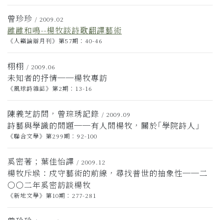
曾珍珍
/ 2009.02
雝雝和鳴--楊牧談詩歌翻譯藝術
《人籟論辯月刊》第57期：40-46
栩栩
/ 2009.06
未知者的抒情──楊牧專訪
《風球詩雜誌》第2期：13-16
陳義芝訪問，曾琮琇記錄
/ 2009.09
詩藝與學識的問題──有人問楊牧，關於｢學院詩人｣
《聯合文學》第299期：92-100
奚密著；葉佳怡譯
/ 2009.12
楊牧斥堠：戍守藝術的前線，尋找普世的抽象性──二
○○二年奚密訪談楊牧
《新地文學》第10期：277-281