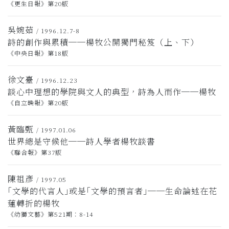
《更生日報》第20版
吳婉茹
/ 1996.12.7-8
詩的創作與累積──楊牧公開獨門秘笈（上、下）
《中央日報》第18版
徐文臺
/ 1996.12.23
談心中理想的學院與文人的典型，詩為人而作──楊牧
《自立晚報》第20版
黃臨甄
/ 1997.01.06
世界總是守候他──詩人學者楊牧談書
《聯合報》第37版
陳祖彥
/ 1997.05
｢文學的代言人｣或是｢文學的預言者｣──生命論述在花
蓮轉折的楊牧
《幼獅文藝》第521期：8-14