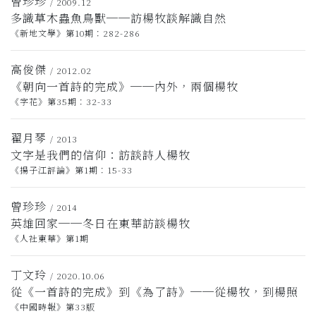
曾珍珍
/ 2009.12
多識草木蟲魚鳥獸──訪楊牧談解識自然
《新地文學》第10期：282-286
高俊傑
/ 2012.02
《朝向一首詩的完成》──內外，兩個楊牧
《字花》第35期：32-33
翟月琴
/ 2013
文字是我們的信仰：訪談詩人楊牧
《揚子江評論》第1期：15-33
曾珍珍
/ 2014
英雄回家──冬日在東華訪談楊牧
《人社東華》第1期
丁文玲
/ 2020.10.06
從《一首詩的完成》到《為了詩》──從楊牧，到楊照
《中國時報》第33版