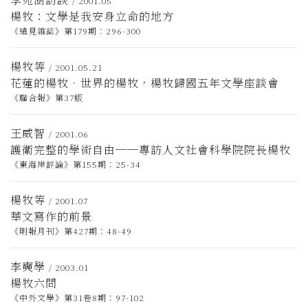
/ 2001.05
楊牧：文學是我安身立命的地方
《遠見雜誌》第179期：296-300
楊牧等
/ 2001.05.21
花蓮的楊牧．世界的楊牧，楊牧歸國五年文學座談會
《聯合報》第37版
王威智
/ 2001.06
護衛完整的學術自由──專訪人文社會科學院院長楊牧
《東海岸評論》第155期：25-34
楊牧等
/ 2001.07
華文寫作的前景
《明報月刊》第427期：48-49
李奭學
/ 2003.01
楊牧六問
《中外文學》第31卷8期：97-102