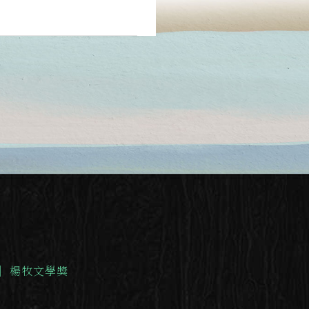
｜
楊牧文學獎