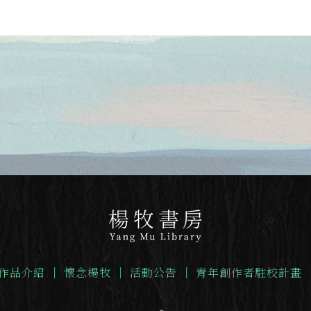
作品介紹
｜
懷念楊牧
｜
活動公告
｜
青年創作者駐校計畫