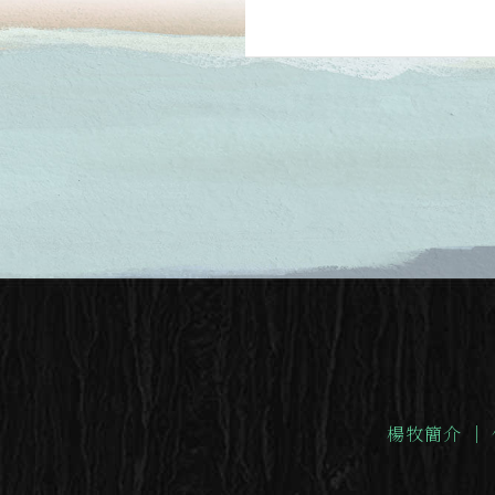
楊牧簡介
｜