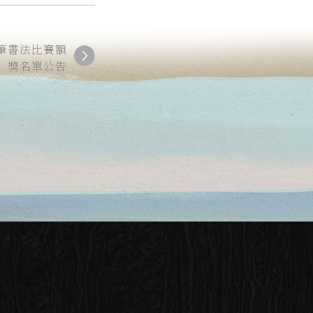
筆書法比賽額
獎名單公告