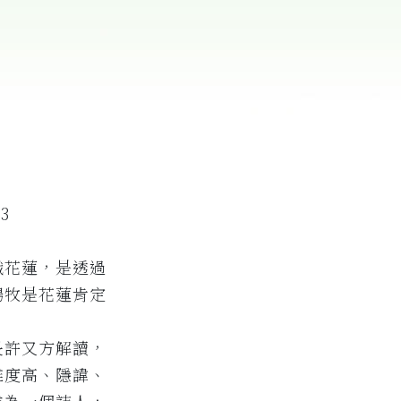
3
識花蓮，是透過
楊牧是花蓮肯定
長許又方解讀，
難度高、隱諱、