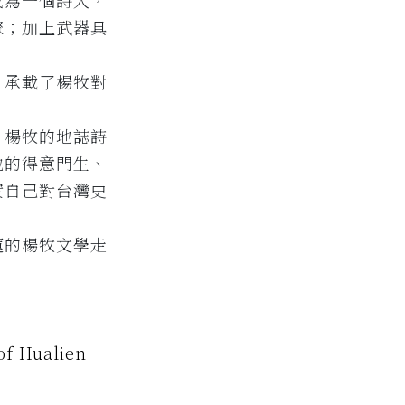
成為一個詩人，
聚；加上武器具
》承載了楊牧對
，楊牧的地誌詩
他的得意門生、
實自己對台灣史
蓮的楊牧文學走
of Hualien