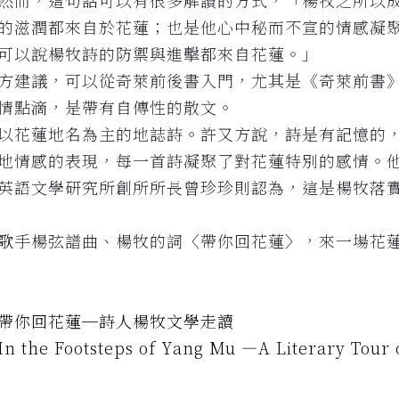
然而，這句話可以有很多解讀的方式，「楊牧之所以
的滋潤都來自於花蓮；也是他心中秘而不宣的情感凝
可以說楊牧詩的防禦與進擊都來自花蓮。」
方建議，可以從奇萊前後書入門，尤其是《奇萊前書
情點滴，是帶有自傳性的散文。
以花蓮地名為主的地誌詩。許又方說，詩是有記憶的
地情感的表現，每一首詩凝聚了對花蓮特別的感情。
英語文學研究所創所所長曾珍珍則認為，這是楊牧落
歌手楊弦譜曲、楊牧的詞〈帶你回花蓮〉，來一場花
帶你回花蓮─詩人楊牧文學走讀
In the Footsteps of Yang Mu —A Literary Tour 