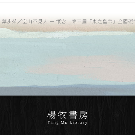
葉步榮／空山不見人 － 懷念
第三屆「東之皇華」全國硬