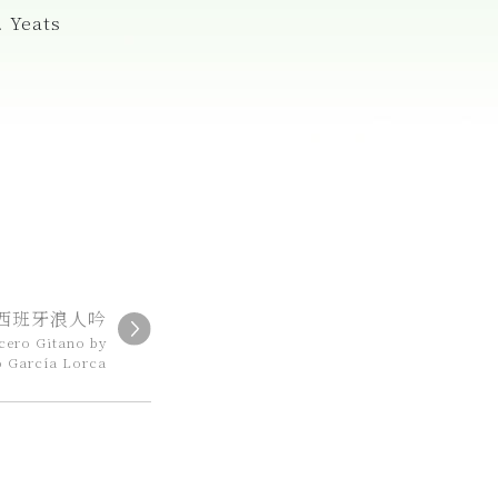
. Yeats
西班牙浪人吟
cero Gitano by
o García Lorca