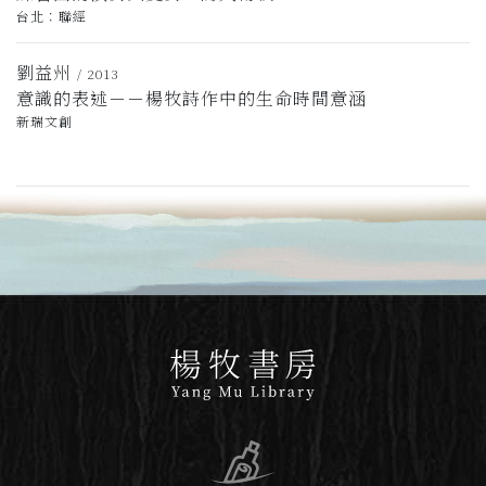
台北：聯經
劉益州
/ 2013
意識的表述－－楊牧詩作中的生命時間意涵
新瑞文創