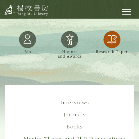
- Interviews -
- Journals -
- Books -
- Master Theses and PhD Dissertations -