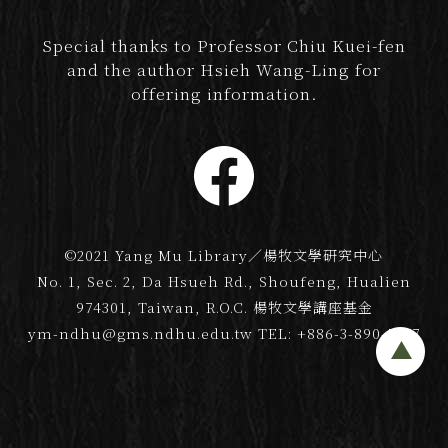
Special thanks to Professor Chiu Kuei-fen
and the author Hsieh Wang-Ling for
offering information.
©2021 Yang Mu Library／楊牧文學研究中心
No. 1, Sec. 2, Da Hsueh Rd., Shoufeng, Hualien
974301, Taiwan, R.O.C. 楊牧文學講座基金
ym-ndhu@gms.ndhu.edu.tw
TEL: +886-3-890-5277