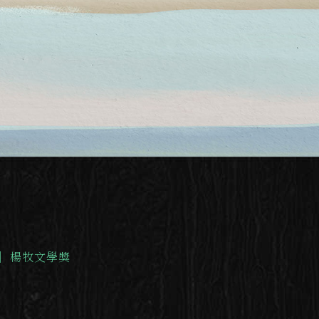
｜
楊牧文學獎