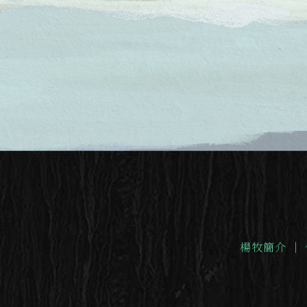
楊牧簡介
｜