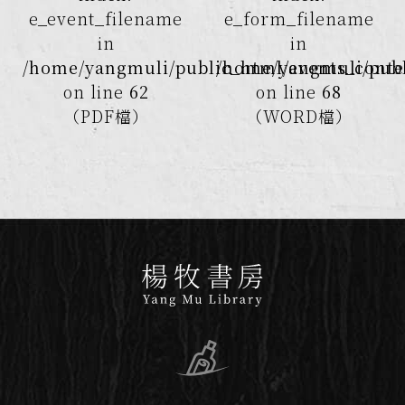
e_event_filename
e_form_filename
in
in
/home/yangmuli/public_html/events_conte
/home/yangmuli/publ
on line
62
on line
68
（PDF檔）
（WORD檔）