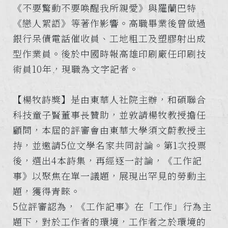
《不要驚動不要喚醒我所親愛》與羅蘭巴特
《戀人絮語》等著作影響。高職畢業後曾做過
銀行呆債電話催收員、工地粗工及塑膠射出成
型作業員。後於中國時報高雄印刷廠任印刷技
術員10年，現職為文字記者。
【楊牧詩獎】是由東華人社院主辦，和碩聯合
科技童子賢董事長贊助，並敦請楊牧教授擔任
顧問，本屆的評審會由東華大學須文蔚教授主
持，並邀請5位文學名家共同討論。第1次投票
後，選出4本詩集，再經逐一討論，《工作記
事》以聚焦在單一議題，展現出罕見的勞動主
題，獲得青睞。
5位評審認為，《工作記事》在「工作」行為主
題下，對於工作者的環境，工作者之於環境的