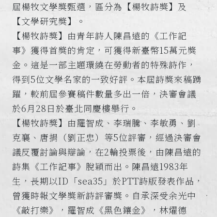
屆楊牧文學獎甄選，區分為【楊牧詩獎】及
【文學研究獎】。
【楊牧詩獎】由青年詩人陳昌遠的《工作記
事》獲得首獎的肯定，可獲得新臺幣15萬元獎
金。這是一部主題環繞在勞動者的特殊詩作，
得到5位文學名家的一致好評。本屆詩獎來稿踴
躍，較前屆參賽稿件數量多出一倍，決審會議
於6月28日於臺北同慶樓舉行。
【楊牧詩獎】由羅智成、李瑞騰、李敏勇、劉
克襄、唐捐（劉正忠）等5位評審，經過決審會
議反覆討論與辯論，在2輪投票後，由陳昌遠的
詩集《工作記事》脫穎而出。陳昌遠1983年
生，長期以ID「sea35」於PTT詩版發表作品，
曾獲時報文學獎新詩評審獎。自承深受余光中
《敲打樂》，羅智成《黑色鑲金》，林燿德