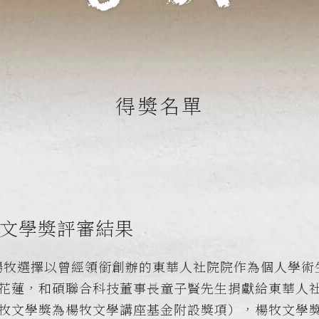
得獎名單
文學獎評審結果
楊牧選擇以曾經領銜創辦的東華人社院院作為個人學術
花蓮，和碩聯合科技董事長童子賢先生捐獻給東華人
牧文學獎為楊牧文學講座基金附設獎項），楊牧文學