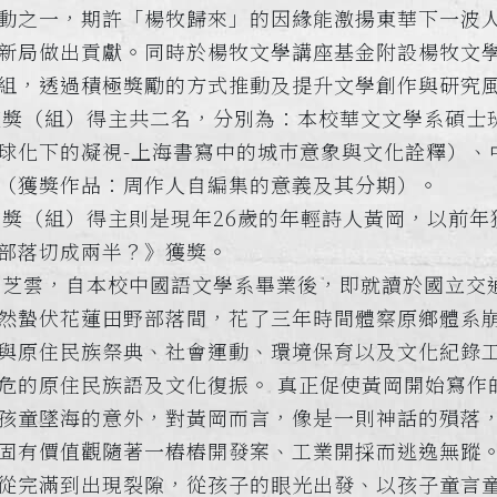
動之一，期許「楊牧歸來」的因緣能激揚東華下一波
新局做出貢獻。同時於楊牧文學講座基金附設楊牧文
組，透過積極獎勵的方式推動及提升文學創作與研究
獎（組）得主共二名，分別為：本校華文文學系碩士
球化下的凝視-上海書寫中的城巿意象與文化詮釋）、
（獲獎作品：周作人自編集的意義及其分期）。
（組）得主則是現年26歲的年輕詩人黃岡，以前年
部落切成兩半？》獲獎。
芝雲，自本校中國語文學系畢業後，即就讀於國立交
然蟄伏花蓮田野部落間，花了三年時間體察原鄉體系
與原住民族祭典、社會運動、環境保育以及文化紀錄
危的原住民族語及文化復振。 真正促使黃岡開始寫作
孩童墜海的意外，對黃岡而言，像是一則神話的殞落
固有價值觀隨著一樁樁開發案、工業開採而逃逸無蹤
從完滿到出現裂隙，從孩子的眼光出發、以孩子童言