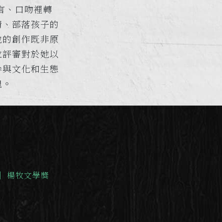
言、口吻裡轉
情、部落孩子的
他的創作既非原
位評審對於她以
參與文化和生態
愧。
｜
楊牧文學獎