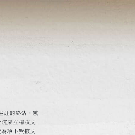
生涯的終站。感
社院成立楊牧文
獎為項下獎掖文