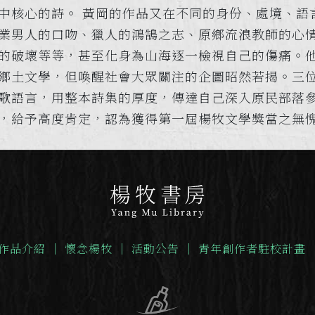
中核心的詩。 黃岡的作品又在不同的身份、處境、語
業男人的口吻、獵人的鴻鵠之志、原鄉流浪教師的心
的破壞等等，甚至化身為山海逐一檢視自己的傷痛。
鄉土文學，但喚醒社會大眾關注的企圖昭然若揭。三
歌語言，用整本詩集的厚度，傳達自己深入原民部落
，給予高度肯定，認為獲得第一屆楊牧文學獎當之無
作品介紹
｜
懷念楊牧
｜
活動公告
｜
青年創作者駐校計畫