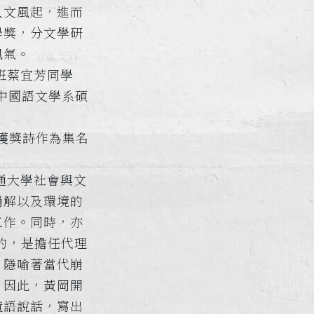
人文風起，進而
學獎，分文學研
風氣。
班蔡宜芳同學
中國語文學系碩
獲獎詩作為集名
通大學社會與文
崩解以及環境的
工作。同時，亦
的，是擔任代理
，隱喻著當代崩
。因此，黃岡開
童語說話，寫出