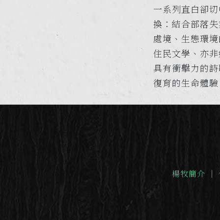
一系列直白卻切
換：結合部落失
處境、生態環境
住民文學、亦非
具有衝擊力的詩
復育的生命體驗
楊牧簡介
｜