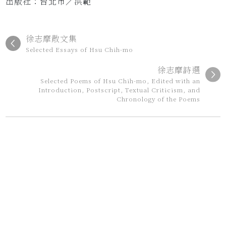
出版社：台北市／洪範
徐志摩散文集
Selected Essays of Hsu Chih-mo
徐志摩詩選
Selected Poems of Hsu Chih-mo, Edited with an
Introduction, Postscript, Textual Criticism, and
Chronology of the Poems