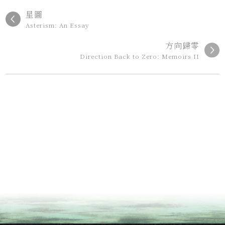
星圖
Asterism: An Essay
方向歸零
Direction Back to Zero: Memoirs II