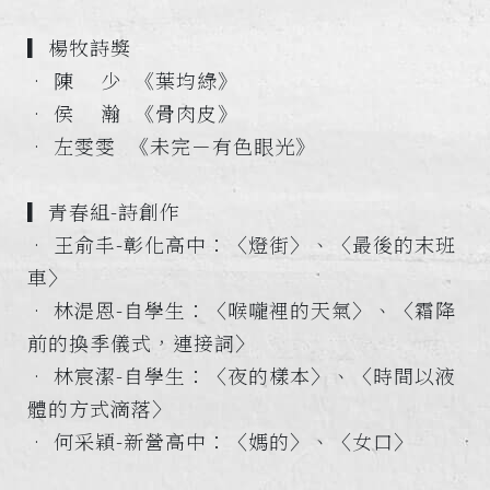
▎楊牧詩獎
• 陳 ​ ​ ​ 少 ​ 《葉均綠》
• 侯 ​ ​ ​ 瀚 ​ 《骨肉皮》
• 左雯雯 《未完－有色眼光》
▎青春組-詩創作
• 王俞丰-彰化高中：〈燈街〉、〈最後的末班
車〉
• 林湜恩-自學生：〈喉嚨裡的天氣〉、〈霜降
前的換季儀式，連接詞〉
• 林宸潔-自學生：〈夜的樣本〉、〈時間以液
體的方式滴落〉
• 何采穎-新營高中：〈媽的〉、〈女口〉