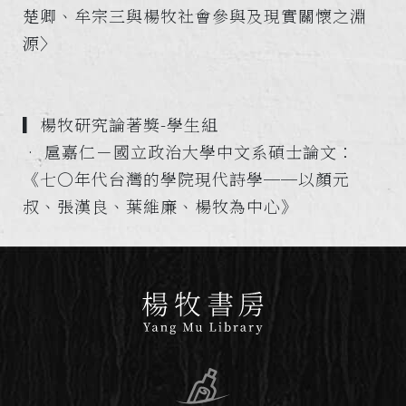
楚卿、牟宗三與楊牧社會參與及現實關懷之淵
源〉
▎楊牧研究論著獎-學生組
• 扈嘉仁－國立政治大學中文系碩士論文：
《七○年代台灣的學院現代詩學──以顏元
叔、張漢良、葉維廉、楊牧為中心》