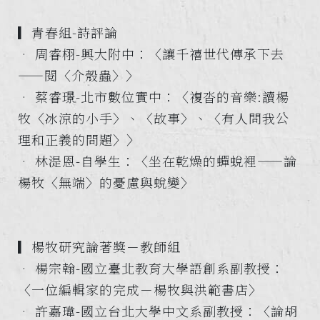
▎青春組-詩評論
• 周睿栩-興大附中：〈讓千禧世代傳承下去
——閱〈介殼蟲〉〉
• 蔡睿璟-北市數位實中：〈複沓的音樂:讀楊
牧〈冰涼的小手〉、〈故事〉、〈有人問我公
理和正義的問題〉〉
• 林湜恩-自學生：〈坐在乾燥的蟬蛻裡——論
楊牧〈無端〉的憂慮與蛻變〉
▎楊牧研究論著獎－教師組
• 楊宗翰-國立臺北教育大學語創系副教授：
〈一位編輯家的完成－楊牧與洪範書店〉
• 許嘉瑋-國立台北大學中文系副教授：〈論胡