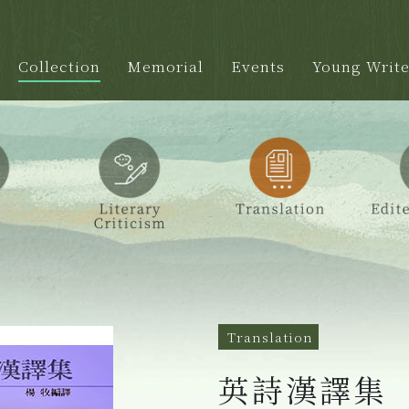
Collection
Memorial
Events
Young Write
Translation
英詩漢譯集